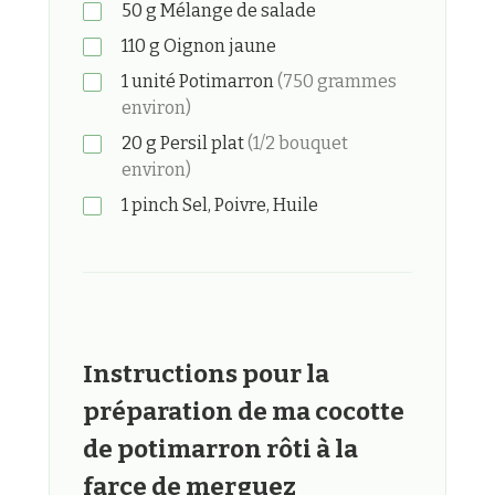
50
g
Mélange de salade
110
g
Oignon jaune
1
unité
Potimarron
(750 grammes
environ)
20
g
Persil plat
(1/2 bouquet
environ)
1
pinch
Sel, Poivre, Huile
Instructions pour la
préparation de ma cocotte
de potimarron rôti à la
farce de merguez