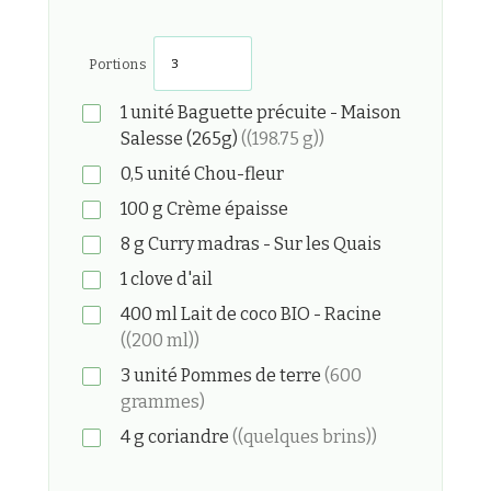
Portions
1
unité
Baguette précuite - Maison
Salesse (265g)
((198.75 g))
0,5
unité
Chou-fleur
100
g
Crème épaisse
8
g
Curry madras - Sur les Quais
1
clove
d'ail
400
ml
Lait de coco BIO - Racine
((200 ml))
3
unité
Pommes de terre
(600
grammes)
4
g
coriandre
((quelques brins))