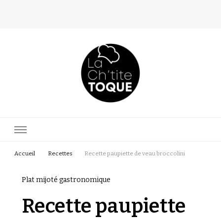
La Ch'tite Toque
Blog culinaire d'une passionnée
Accueil
Recettes
Recette paupiette de veau broccolini
Plat mijoté gastronomique
Recette paupiette