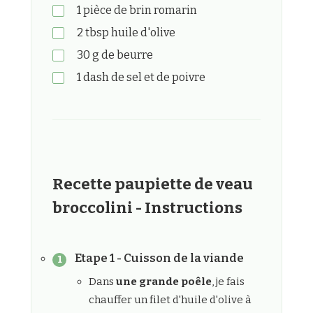
1
pièce
de brin romarin
2
tbsp
huile d'olive
30
g
de beurre
1
dash
de sel et de poivre
Recette paupiette de veau
broccolini - Instructions
Etape 1 - Cuisson de la viande
Dans
une grande poêle
, je fais
chauffer un filet d'huile d'olive à