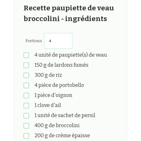
Recette paupiette de veau
broccolini - ingrédients
Portions
4
unité
de paupiette(s) de veau
150
g
de lardons fumés
300
g
de riz
4
pièce
de portobello
1
pièce
d'oignon
1
clove
d'ail
1
unité
de sachet de persil
400
g
de broccolini
200
g
de crème épaisse