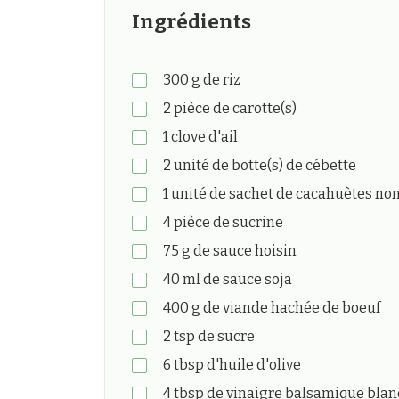
Ingrédients
300
g
de riz
2
pièce
de carotte(s)
1
clove
d'ail
2
unité
de botte(s) de cébette
1
unité
de sachet de cacahuètes non
4
pièce
de sucrine
75
g
de sauce hoisin
40
ml
de sauce soja
400
g
de viande hachée de boeuf
2
tsp
de sucre
6
tbsp
d'huile d'olive
4
tbsp
de vinaigre balsamique blan