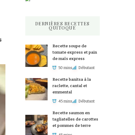
DERNIÈRES RECETTES
QUITOQUE
s
Recette soupe de
tomate express et pain
de maïs express
50 mins
Débutant
Recette banitsa à la
raclette, cantal et
emmental
45 mins
Débutant
Recette saumon en
tagliatelles de carottes
et pommes de terre
45 mins