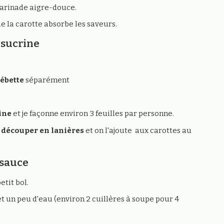
arinade aigre-douce.
e la carotte absorbe les saveurs.
 sucrine
cébette
séparément
rine
et je façonne environ 3 feuilles par personne.
découper en lanières
et on l'ajoute aux carottes au
 sauce
etit bol.
t un peu d'eau (environ 2 cuillères à soupe pour 4