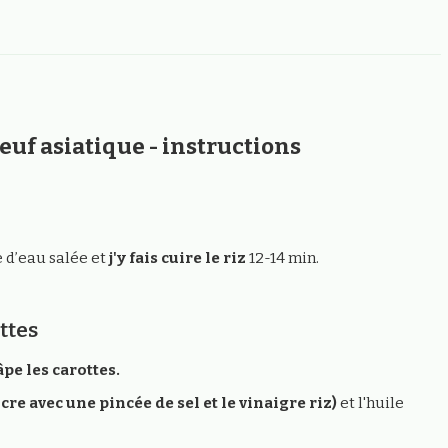
euf asiatique - instructions
e d’eau salée et
j'y fais cuire le riz
12-14 min.
ttes
âpe les carottes.
re avec une pincée de sel et le vinaigre riz)
et l'huile