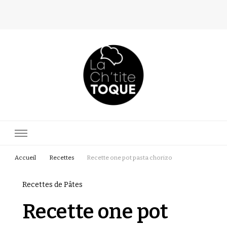
La Ch'tite Toque
Blog culinaire d'une passionnée
Accueil
Recettes
Recette one pot pasta chorizo
Recettes de Pâtes
Recette one pot