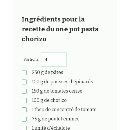
Ingrédients pour la
recette du one pot pasta
chorizo
Portions
250
g
de pâtes
100
g
de pousses d'épinards
150
g
de tomates cerise
100
g
de chorizo
1
tbsp
de concentré de tomate
75
g
de poulet émincé
1
unité
d'échalote