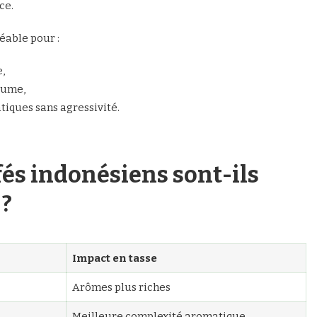
ce.
éable pour :
,
rtume,
iques sans agressivité.
fés indonésiens sont-ils
 ?
Impact en tasse
Arômes plus riches
Meilleure complexité aromatique