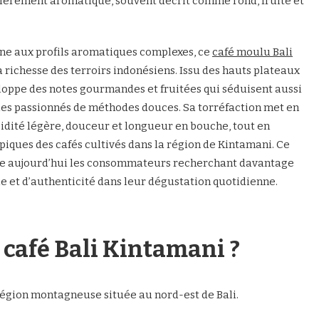
lièrement aromatique, souvent décrit comme rond, fruité et
ine aux profils aromatiques complexes, ce
café moulu Bali
a richesse des terroirs indonésiens. Issu des hauts plateaux
eloppe des notes gourmandes et fruitées qui séduisent aussi
les passionnés de méthodes douces. Sa torréfaction met en
cidité légère, douceur et longueur en bouche, tout en
piques des cafés cultivés dans la région de Kintamani. Ce
tire aujourd’hui les consommateurs recherchant davantage
ale et d’authenticité dans leur dégustation quotidienne.
 café Bali Kintamani ?
région montagneuse située au nord-est de Bali.