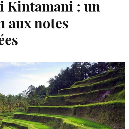
i Kintamani : un
n aux notes
cées