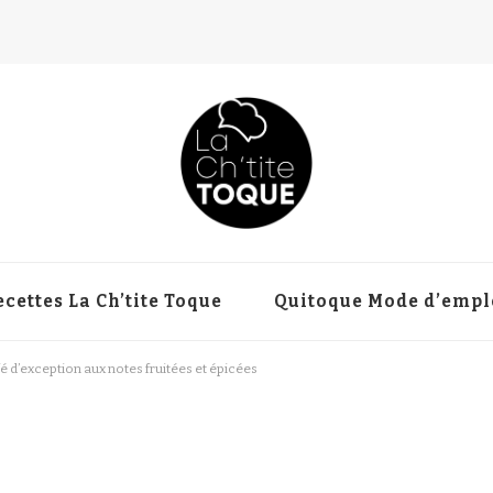
ecettes La Ch’tite Toque
Quitoque Mode d’empl
é d’exception aux notes fruitées et épicées