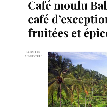
Café moulu Bal
café d’exceptio
fruitées et épi
LAISSER UN
SUR
COMMENTAIRE
CAFÉ
MOULU
BALI
KINTAMANI
:
UN
CAFÉ
D’EXCEPTION
AUX
NOTES
FRUITÉES
ET