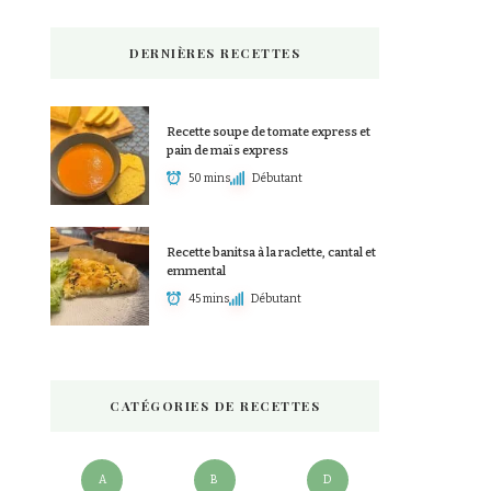
DERNIÈRES RECETTES
Recette soupe de tomate express et
pain de maïs express
50 mins
Débutant
Recette banitsa à la raclette, cantal et
emmental
45 mins
Débutant
CATÉGORIES DE RECETTES
A
B
D