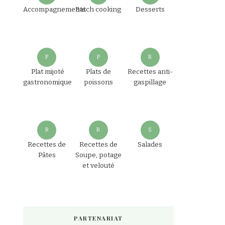
Accompagnements
Batch cooking
Desserts
P
P
R
Plat mijoté
Plats de
Recettes anti-
gastronomique
poissons
gaspillage
R
R
S
Recettes de
Recettes de
Salades
Pâtes
Soupe, potage
et velouté
PARTENARIAT