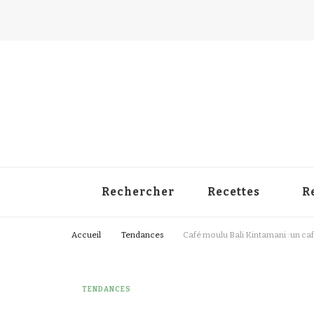
La Ch'tite Toque
Blog culinaire d'une passionnée
Rechercher
Recettes
R
Accueil
Tendances
Café moulu Bali Kintamani : un caf
TENDANCES