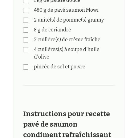
1
kg
de patate douce
480
g
de pavé saumon Mowi
2
unité(s)
de pomme(s) granny
8
g
de coriandre
2
cuillère(s)
de crème fraîche
4
cuillères(s) à soupe
d'huile
d'olive
pincée
de sel et poivre
Instructions pour recette
pavé de saumon
condiment rafraîchissant