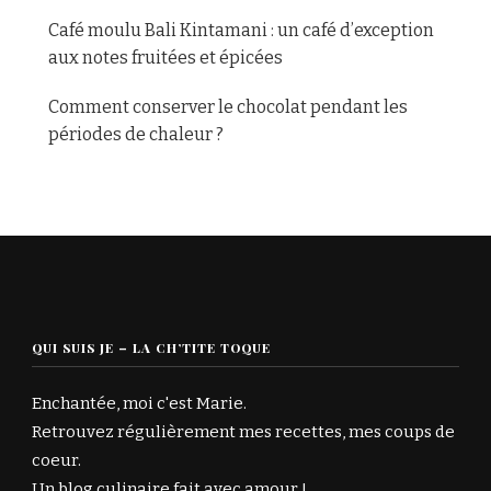
Café moulu Bali Kintamani : un café d’exception
aux notes fruitées et épicées
Comment conserver le chocolat pendant les
périodes de chaleur ?
QUI SUIS JE – LA CH’TITE TOQUE
Enchantée, moi c'est Marie.
Retrouvez régulièrement mes recettes, mes coups de
coeur.
Un blog culinaire fait avec amour !