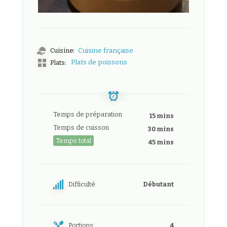
Cuisine:
Cuisine française
Plats de poissons
Plats:
Temps de préparation
15 mins
Temps de cuisson
30 mins
Temps total
45 mins
Difficulté:
Débutant
Portions:
4