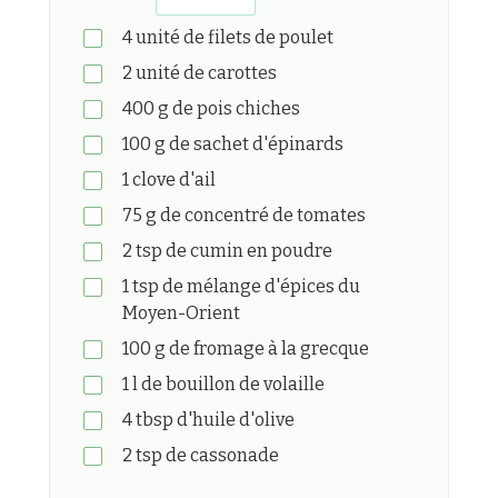
4
unité
de filets de poulet
2
unité
de carottes
400
g
de pois chiches
100
g
de sachet d'épinards
1
clove
d'ail
75
g
de concentré de tomates
2
tsp
de cumin en poudre
1
tsp
de mélange d'épices du
Moyen-Orient
100
g
de fromage à la grecque
1
l
de bouillon de volaille
4
tbsp
d'huile d'olive
2
tsp
de cassonade