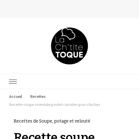
La Ch'tite Toque
Blog culinaire d'une passionnée
Accueil
Recettes
Recette soupe orientale poulet carottes pois chiches
Recettes de Soupe, potage et velouté
Recette soupe