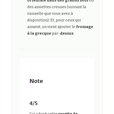
orientale dans des grands bols
ou
des assiettes creuses (suivant la
vaisselle que vous avez à
disposition). Et, pour ceux qui
aiment, on vient ajouter le
fromage
à la grecque
par-
dessus
.
Note
4/5
J'ai adoré cette
recette de