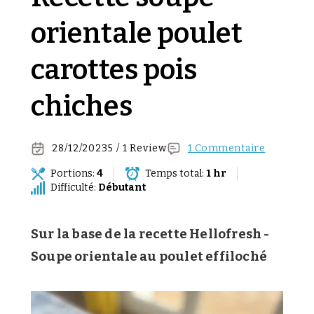
orientale poulet
carottes pois
chiches
28/12/2023
5 / 1 Review
1 Commentaire
Portions:
4
Temps total:
1 hr
Difficulté:
Débutant
Sur la base de la recette Hellofresh -
Soupe orientale au poulet effiloché