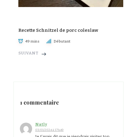
Recette Schnitzel de porc coleslaw
49 mins
Débutant
SUIVANT
1 commentaire
Natly
03/01/2024 à 17h49
Je t’avais dit que je viendrais visiter ton