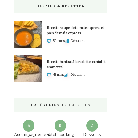
DERNIÈRES RECETTES
Recette soupe de tomate express et
pain de maïs express
50 mins
Débutant
Recette banitsa à la raclette, cantal et
emmental
45 mins
Débutant
CATÉGORIES DE RECETTES
A
B
D
Accompagnements
Batch cooking
Desserts