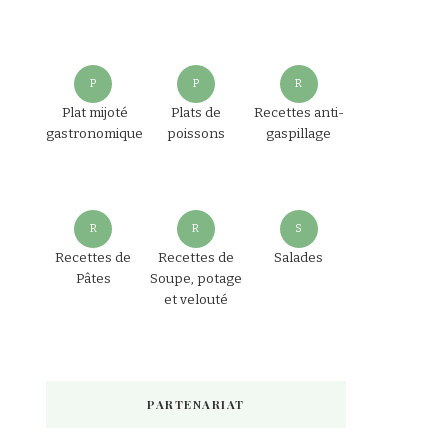
P
P
R
Plat mijoté
Plats de
Recettes anti-
gastronomique
poissons
gaspillage
R
R
S
Recettes de
Recettes de
Salades
Pâtes
Soupe, potage
et velouté
PARTENARIAT