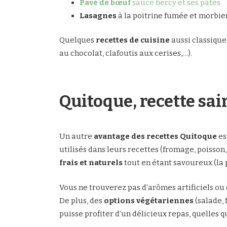
Pavé de bœuf
sauce bercy et ses pâtes
Lasagnes
à la poitrine fumée et morbi
Quelques
recettes de cuisine
aussi classique
au chocolat, clafoutis aux cerises,…).
Quitoque, recette sai
Un autre
avantage des recettes Quitoque
es
utilisés dans leurs recettes (fromage, poisson,
frais et naturels
tout en étant savoureux (la 
Vous ne trouverez pas d’arômes artificiels ou 
De plus, des
options végétariennes
(salade, 
puisse profiter d’un délicieux repas, quelles 